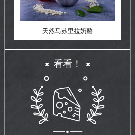
天然马苏里拉奶酪
看看！