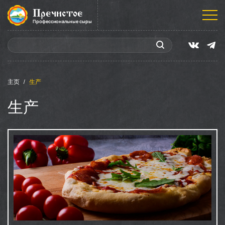
Пречистое
Профессиональные сыры
主页
生产
生产