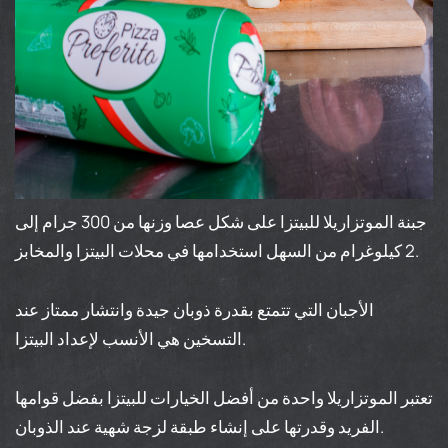
جبنة الموتزاريلا للبيتزا على شكل عصا وزنها من 300 جرام إلى
2 كيلوغرام من السهل استخدامها في محلات البيتزا والمخابز.
الأجبان التي تتمتع بقدرة ذوبان جيدة وانتشار ممتاز عند
التسخين هي الأنسب لإعداد البيتزا.
تعتبر الموتزاريلا واحدة من أفضل الخيارات للبيتزا بفضل قوامها
الفريد وقدرتها على إنشاء طبقة لزجة شهية عند الذوبان.